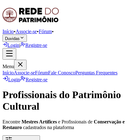
Início
•
Associe-se
•
Fórum
•
Duvidas
Login
|
Registre-se
Menu
Início
Associe-se
Fórum
Fale Conosco
Perguntas Frequentes
Login
Registre-se
Profissionais do Patrimônio
Cultural
Encontre
Mestres Artífices
e Profissionais de
Conservação e
Restauro
cadastrados na plataforma