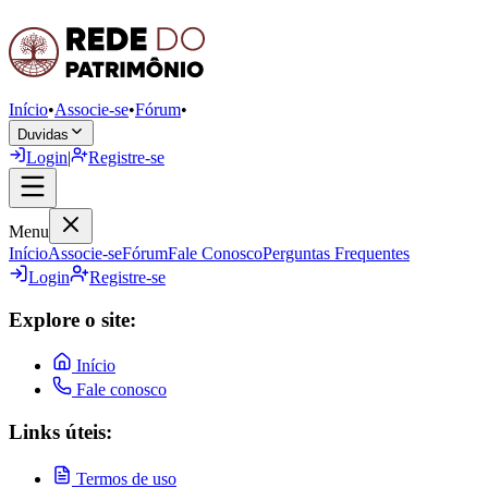
Início
•
Associe-se
•
Fórum
•
Duvidas
Login
|
Registre-se
Menu
Início
Associe-se
Fórum
Fale Conosco
Perguntas Frequentes
Login
Registre-se
Explore o site:
Início
Fale conosco
Links úteis:
Termos de uso