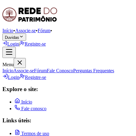
Início
•
Associe-se
•
Fórum
•
Duvidas
Login
|
Registre-se
Menu
Início
Associe-se
Fórum
Fale Conosco
Perguntas Frequentes
Login
Registre-se
Explore o site:
Início
Fale conosco
Links úteis:
Termos de uso