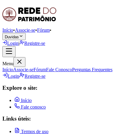
Início
•
Associe-se
•
Fórum
•
Duvidas
Login
|
Registre-se
Menu
Início
Associe-se
Fórum
Fale Conosco
Perguntas Frequentes
Login
Registre-se
Explore o site:
Início
Fale conosco
Links úteis:
Termos de uso