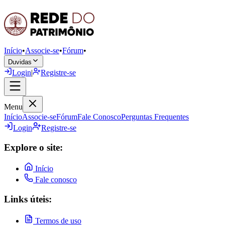
Início
•
Associe-se
•
Fórum
•
Duvidas
Login
|
Registre-se
Menu
Início
Associe-se
Fórum
Fale Conosco
Perguntas Frequentes
Login
Registre-se
Explore o site:
Início
Fale conosco
Links úteis:
Termos de uso