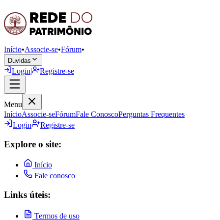
Início
•
Associe-se
•
Fórum
•
Duvidas
Login
|
Registre-se
Menu
Início
Associe-se
Fórum
Fale Conosco
Perguntas Frequentes
Login
Registre-se
Explore o site:
Início
Fale conosco
Links úteis:
Termos de uso