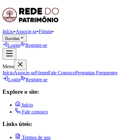
Início
•
Associe-se
•
Fórum
•
Duvidas
Login
|
Registre-se
Menu
Início
Associe-se
Fórum
Fale Conosco
Perguntas Frequentes
Login
Registre-se
Explore o site:
Início
Fale conosco
Links úteis:
Termos de uso