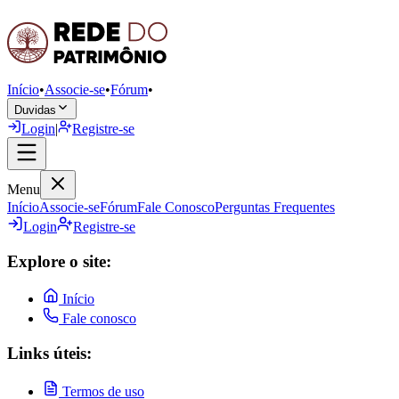
Início
•
Associe-se
•
Fórum
•
Duvidas
Login
|
Registre-se
Menu
Início
Associe-se
Fórum
Fale Conosco
Perguntas Frequentes
Login
Registre-se
Explore o site:
Início
Fale conosco
Links úteis:
Termos de uso